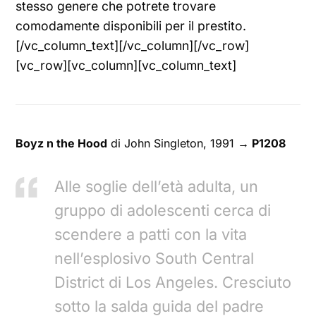
stesso genere che potrete trovare
comodamente disponibili per il prestito.
[/vc_column_text][/vc_column][/vc_row]
[vc_row][vc_column][vc_column_text]
Boyz n the Hood
di John Singleton, 1991
→ P1208
Alle soglie dell’età adulta, un
gruppo di adolescenti cerca di
scendere a patti con la vita
nell’esplosivo South Central
District di Los Angeles. Cresciuto
sotto la salda guida del padre