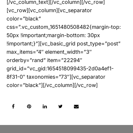
[/vc_column_text][/vc_column][/vc_row]
[vc_row][vc_column][vc_separator
color=”black”
css=”.vc_custom_1651480508482{margin-top:
50px !important;margin-bottom: 30px
!important;}”][vc_basic_grid post_type=”post”
max_items=”4″ element_width=”3″
orderby=”rand” item=”22294″
grid_id=”vc_gid:1654518099435-2d0a4ef1-
8f31-0″ taxonomies=”73″][vc_separator
color=”black”][/vc_column][/vc_row]