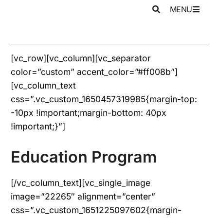
MENU
[vc_row][vc_column][vc_separator
color=”custom” accent_color=”#ff008b”]
[vc_column_text
css=”.vc_custom_1650457319985{margin-top:
-10px !important;margin-bottom: 40px
!important;}”]
Education Program
[/vc_column_text][vc_single_image
image=”22265″ alignment=”center”
css=”.vc_custom_1651225097602{margin-