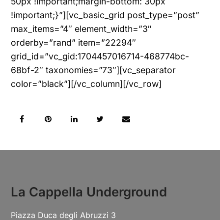
50px !important;margin-bottom: 30px
!important;}”][vc_basic_grid post_type=”post”
max_items=”4″ element_width=”3″
orderby=”rand” item=”22294″
grid_id=”vc_gid:1704457016714-468774bc-
68bf-2″ taxonomies=”73″][vc_separator
color=”black”][/vc_column][/vc_row]
La Cappella Underground
Piazza Duca degli Abruzzi 3