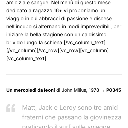
amicizia e sangue. Nel menù di questo mese
dedicato a ragazzə 16+ vi proponiamo un
viaggio in cui abbracci di passione e discese
nell’incubo si alternano in modi imprevedibili, per
iniziare la bella stagione con un caldissimo
brivido lungo la schiena.[/vc_column_text]
[/vc_column][/vc_row][vc_row][vc_column]
[vc_column_text]
Un mercoledì da leoni
di John Milius, 1978
→ P0345
Matt, Jack e Leroy sono tre amici
fraterni che passano la giovinezza
praticando il surf sulle spiagge