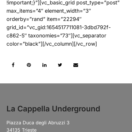
!important;}”][vc_basic_grid post_type=”post”
max_items=”4″ element_width=”3″
orderby=”rand” item=”22294″
grid_id=”vc_gid:1654517711081-3dbd792f-
c862-5″ taxonomies=”73″][vc_separator
color=”black”][/vc_column][/vc_row]
La Cappella Underground
Piazza Duca degli Abruzzi 3
34135 Trieste