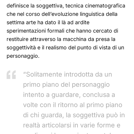
definisce la soggettiva, tecnica cinematografica
che nel corso dell’evoluzione linguistica della
settima arte ha dato il là ad ardite
sperimentazioni formali che hanno cercato di
restituire attraverso la macchina da presa la
soggettività e il realismo del punto di vista di un
personaggio.
“Solitamente introdotta da un
primo piano del personaggio
intento a guardare, conclusa a
volte con il ritorno al primo piano
di chi guarda, la soggettiva può in
realtà articolarsi in varie forme e