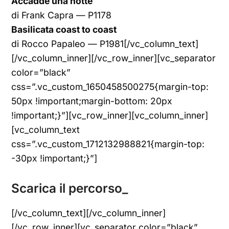
Accadde una notte
di Frank Capra — P1178
Basilicata coast to coast
di Rocco Papaleo — P1981[/vc_column_text]
[/vc_column_inner][/vc_row_inner][vc_separator
color=”black”
css=”.vc_custom_1650458500275{margin-top:
50px !important;margin-bottom: 20px
!important;}”][vc_row_inner][vc_column_inner]
[vc_column_text
css=”.vc_custom_1712132988821{margin-top:
-30px !important;}”]
Scarica il percorso_
[/vc_column_text][/vc_column_inner]
[/vc_row_inner][vc_separator color=”black”