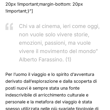
20px !important;margin-bottom: 20px
!important;}”]
Chi va al cinema, ieri come oggi,
non vuole solo vivere storie,
emozioni, passioni, ma vuole
vivere il movimento del mondo”
Alberto Farassino. (1)
Per l’uomo il viaggio e lo spirito d’avventura
derivato dall’esplorazione e dalla scoperta di
posti nuovi è sempre stata una fonte
indescrivibile di arricchimento culturale e
personale e la metafora del viaggio è stata
spesso utilizzata nelle più svariate tipologie di