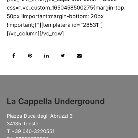
css=”.vc_custom_1650458500275{margin-top:
50px !important;margin-bottom: 20px
!important;}”][templatera id=”28531″]
[/vc_column][/vc_row]
La Cappella Underground
Piazza Duca degli Abruzzi 3
34135 Trieste
T +39 040-3220551