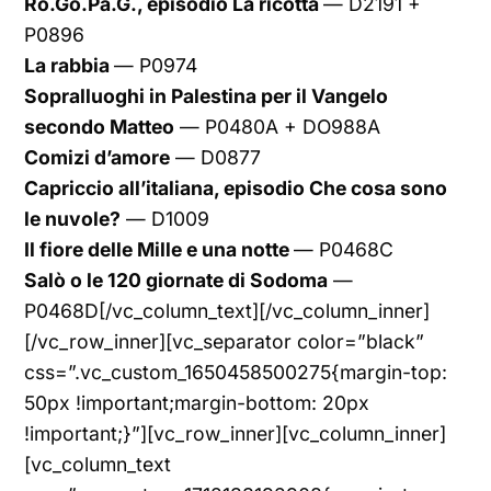
Ro.Go.Pa.G., episodio La ricotta
— D2191 +
P0896
La rabbia
— P0974
Sopralluoghi in Palestina per il Vangelo
secondo Matteo
— P0480A + DO988A
Comizi d’amore
— D0877
Capriccio all’italiana, episodio Che cosa sono
le nuvole?
— D1009
Il fiore delle Mille e una notte
— P0468C
Salò o le 120 giornate di Sodoma
—
P0468D[/vc_column_text][/vc_column_inner]
[/vc_row_inner][vc_separator color=”black”
css=”.vc_custom_1650458500275{margin-top:
50px !important;margin-bottom: 20px
!important;}”][vc_row_inner][vc_column_inner]
[vc_column_text