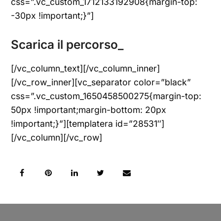
css=”.vc_custom_1712133192908{margin-top:
-30px !important;}”]
Scarica il percorso_
[/vc_column_text][/vc_column_inner]
[/vc_row_inner][vc_separator color=”black”
css=”.vc_custom_1650458500275{margin-top:
50px !important;margin-bottom: 20px
!important;}”][templatera id=”28531″]
[/vc_column][/vc_row]