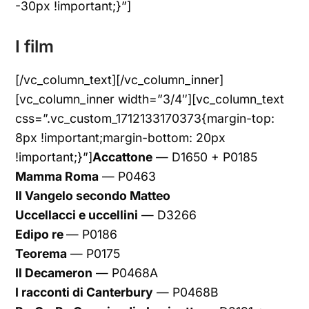
-30px !important;}”]
I film
[/vc_column_text][/vc_column_inner]
[vc_column_inner width=”3/4″][vc_column_text
css=”.vc_custom_1712133170373{margin-top:
8px !important;margin-bottom: 20px
!important;}”]
Accattone
— D1650 + P0185
Mamma Roma
— P0463
Il Vangelo secondo Matteo
Uccellacci e uccellini
— D3266
Edipo re
— P0186
Teorema
— P0175
Il Decameron
— P0468A
I racconti di Canterbury
— P0468B