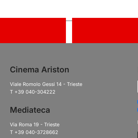
Cinema Ariston
Viale Romolo Gessi 14 - Trieste
T +39 040-304222
Mediateca
Via Roma 19 - Trieste
T +39 040-3728662