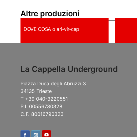
Altre produzioni
DOVE COSA o ari-vir-cap
La Cappella Underground
Piazza Duca degli Abruzzi 3
34135 Trieste
T +39 040-3220551
P.I. 00556780328
C.F. 80016790323