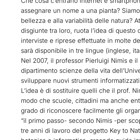
Che cosa c’entrano internet e smartpho
assegnare un nome a una pianta? Siamo a
bellezza e alla variabilità delle natura
disgiunte tra loro, ruota l’idea di quest
interviste e riprese effettuate in molte d
sarà disponibile in tre lingue (inglese, it
Nel 2007, il professor Pierluigi Nimis e i
dipartimento scienze della vita dell’Univer
sviluppare nuovi strumenti informatizzati 
L’idea è di sostituire quelli che il prof. Nim
modo che scuole, cittadini ma anche enti 
grado di riconoscere facilmente gli org
“il primo passo- secondo Nimis -per scop
tre anni di lavoro del progetto Key to Na