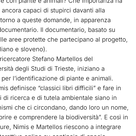
ne con piante e animali? Che importanza ha
ncora capaci di stupirci davanti alla
? Attorno a queste domande, in apparenza
o documentario. Il documentario, basato su
elle aree protette che partecipano al progetto,
aliano e sloveno).
l ricercatore Stefano Martellos del
sità degli Studi di Trieste, iniziano a
per l’identificazione di piante e animali.
is definisce “classici libri difficili” e fare in
di ricerca e di tutela ambientale siano in
anismi che ci circondano, dando loro un nome,
rire e comprendere la biodiversità”. E così in
ture, Nimis e Martellos riescono a integrare