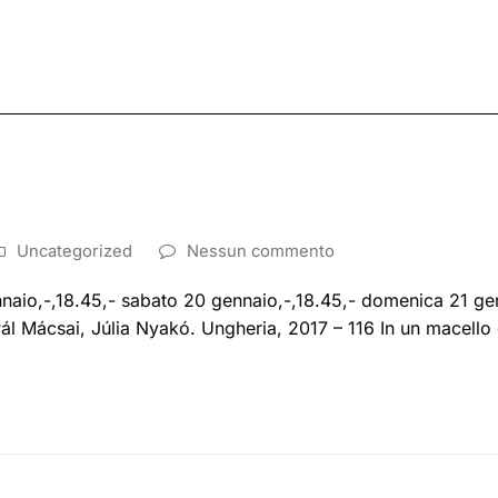
Uncategorized
Nessun commento
nnaio,-,18.45,- sabato 20 gennaio,-,18.45,- domenica 21 gen
ál Mácsai, Júlia Nyakó. Ungheria, 2017 – 116 In un macello