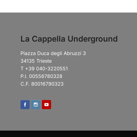
La Cappella Underground
Piazza Duca degli Abruzzi 3
34135 Trieste
T +39 040-3220551
P.I. 00556780328
C.F. 80016790323