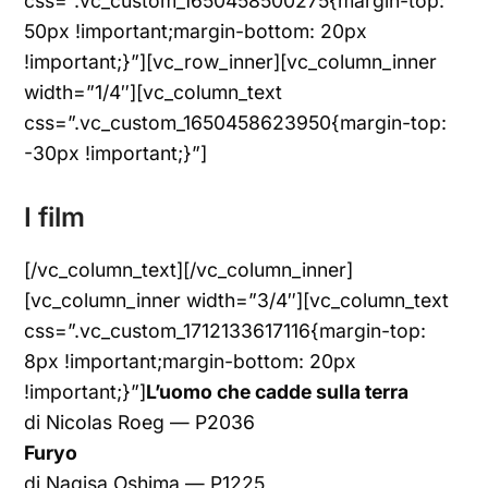
css=”.vc_custom_1650458500275{margin-top:
50px !important;margin-bottom: 20px
!important;}”][vc_row_inner][vc_column_inner
width=”1/4″][vc_column_text
css=”.vc_custom_1650458623950{margin-top:
-30px !important;}”]
I film
[/vc_column_text][/vc_column_inner]
[vc_column_inner width=”3/4″][vc_column_text
css=”.vc_custom_1712133617116{margin-top:
8px !important;margin-bottom: 20px
!important;}”]
L’uomo che cadde sulla terra
di Nicolas Roeg — P2036
Furyo
di Nagisa Oshima — P1225