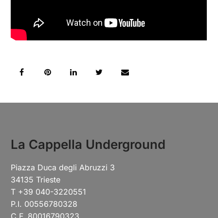
La Cappella Underground
Piazza Duca degli Abruzzi 3
34135 Trieste
T +39 040-3220551
P.I. 00556780328
C.F. 80016790323