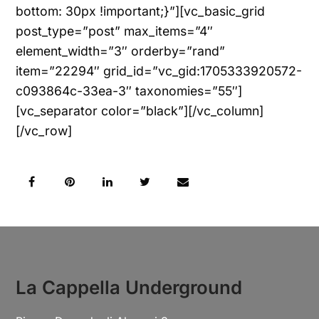
bottom: 30px !important;}”][vc_basic_grid
post_type=”post” max_items=”4″
element_width=”3″ orderby=”rand”
item=”22294″ grid_id=”vc_gid:1705333920572-
c093864c-33ea-3″ taxonomies=”55″]
[vc_separator color=”black”][/vc_column]
[/vc_row]
La Cappella Underground