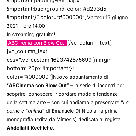
!important;padding-left: 15px
!important;background-color: #d2d3d5
!important;}” color=”#000000″]
Martedì 15 giugno
2021 – ore 14.00
In streaming gratuito!
[/vc_column_text]
ABCinema con Blow Out
[vc_column_text
css=”.vc_custom_1623742575699{margin-
bottom: 20px !important;}”
color=”#000000″]
Nuovo appuntamento di
“
ABCinema con Blow Out
” – la serie di incontri per
scoprire, conoscere, ricordare mode e tendenze
della settima arte – con cui andiamo a presentare “
La
carne e l’anima
” di Emanuele Di Nicola, la prima
monografia (edita da Mimesis) dedicata al regista
Abdellatif Kechiche
.