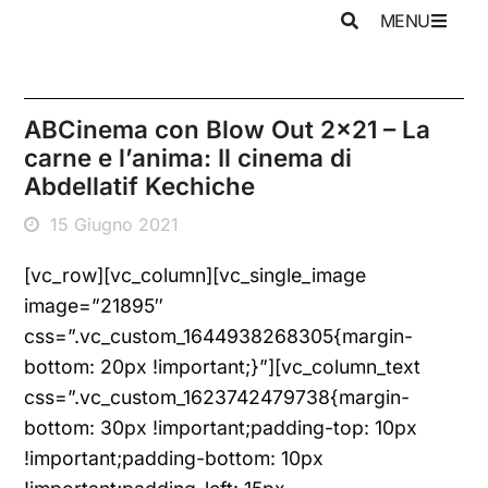
MENU
ABCinema con Blow Out 2×21 – La
carne e l’anima: Il cinema di
Abdellatif Kechiche
15 Giugno 2021
[vc_row][vc_column][vc_single_image
image=”21895″
css=”.vc_custom_1644938268305{margin-
bottom: 20px !important;}”][vc_column_text
css=”.vc_custom_1623742479738{margin-
bottom: 30px !important;padding-top: 10px
!important;padding-bottom: 10px