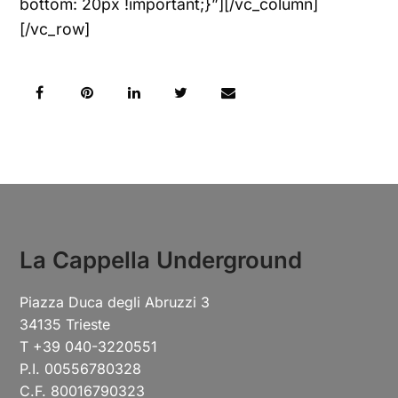
bottom: 20px !important;}”][/vc_column]
[/vc_row]
La Cappella Underground
Piazza Duca degli Abruzzi 3
34135 Trieste
T +39 040-3220551
P.I. 00556780328
C.F. 80016790323