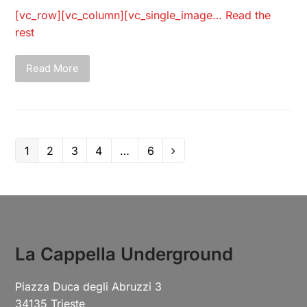
[vc_row][vc_column][vc_single_image…
Read the
rest
Read More
1
2
3
4
…
6
La Cappella Underground
Piazza Duca degli Abruzzi 3
34135 Trieste