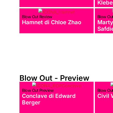
Klebe
Blow Out Review
Blow Ou
Hamnet di Chloe Zhao
Marty
Safdi
Blow Out - Preview
Blow Out Preview
Blow Ou
Conclave di Edward
Civil
Berger