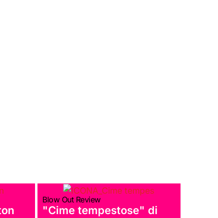
Blow Out Review
ton
"Cime tempestose" di