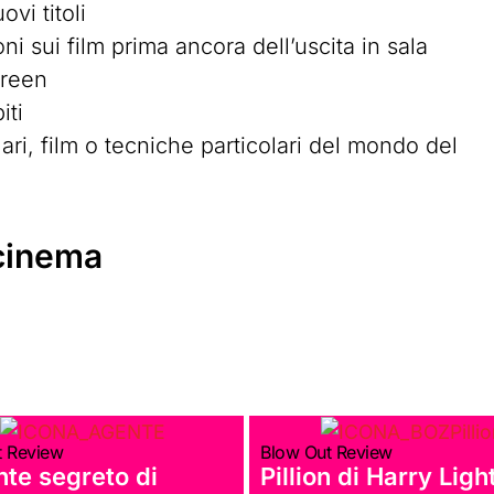
vi titoli
i sui film prima ancora dell’uscita in sala
green
iti
ari, film o tecniche particolari del mondo del
 cinema
t Review
Blow Out Review
nte segreto di
Pillion di Harry Ligh