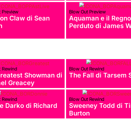
t Preview
Blow Out Preview
ron Claw di Sean
Aquaman e il Regn
n
Perduto di James 
t Rewind
Blow Out Rewind
reatest Showman di
The Fall di Tarsem 
el Greacey
t Rewind
Blow Out Rewind
e Darko di Richard
Sweeney Todd di T
Burton