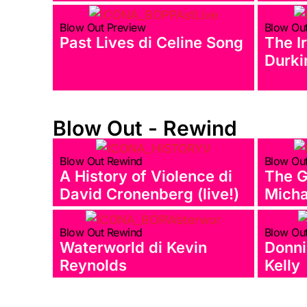
Blow Out Preview
Blow Ou
Past Lives di Celine Song
The I
Durki
Blow Out - Rewind
Blow Out Rewind
Blow Ou
A History of Violence di
The G
David Cronenberg (live!)
Micha
Blow Out Rewind
Blow Ou
Waterworld di Kevin
Donni
Reynolds
Kelly