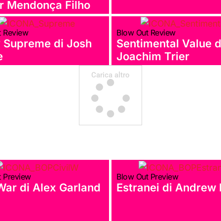
r Mendonça Filho
t Review
Blow Out Review
 Supreme di Josh
Sentimental Value d
e
Joachim Trier
Carica altro
t Preview
Blow Out Preview
 War di Alex Garland
Estranei di Andrew