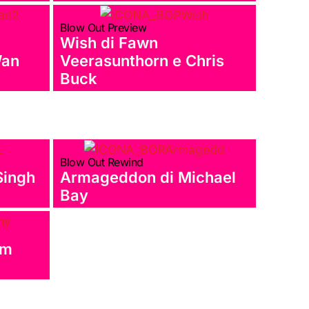
Blow Out Preview
o
Wish di Fawn
Wan
Veerasunthorn e Chris
Buck
Blow Out Rewind
Singh
Armageddon di Michael
Bay
im