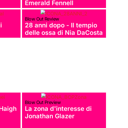
Emerald Fennell
Blow Out Review
i
28 anni dopo - Il tempio
delle ossa di Nia DaCosta
Blow Out Preview
 Haigh
La zona d'interesse di
Jonathan Glazer