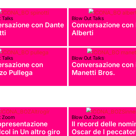
 Talks
Blow Out Talks
rsazione con Dante
Conversazione con
ti
Alberti
 Talks
Blow Out Talks
rsazione con
Conversazione con 
zo Pullega
Manetti Bros.
t Zoom
Blow Out Zoom
ppresentazione
Il record delle nomi
lcol in Un altro giro
Oscar de I peccator