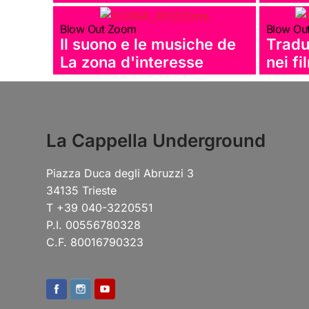
Blow Out Zoom
Blow Ou
Il suono e le musiche de
Tradur
La zona d'interesse
nei fi
La Cappella Underground
Piazza Duca degli Abruzzi 3
34135 Trieste
T +39 040-3220551
P.I. 00556780328
C.F. 80016790323