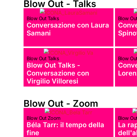
Blow Out - Talks
Blow Out Talks
Blow Out
Conversazione con Laura
Conve
Samani
Spinot
Blow Out Talks
Blow Out
Blow Out Talks -
Conve
Conversazione con
Loren
Virgilio Villoresi
Blow Out - Zoom
Blow Out Zoom
Blow Ou
Béla Tarr: il tempo della
La ra
fine
dell'a