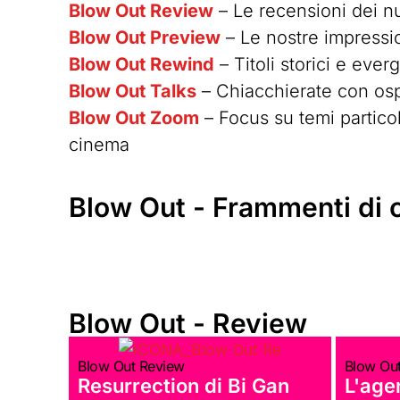
Blow Out Review
– Le recensioni dei nuo
Blow Out Preview
– Le nostre impression
Blow Out Rewind
– Titoli storici e ever
Blow Out Talks
– Chiacchierate con osp
Blow Out Zoom
– Focus su temi particol
cinema
Blow Out - Frammenti di
Blow Out - Review
Blow Out Review
Blow Ou
Resurrection di Bi Gan
L'age