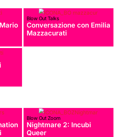
Blow Out Talks
 Mario
Conversazione con Emilia
Mazzacurati
i
Blow Out Zoom
nation
Nightmare 2: Incubi
i
Queer