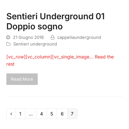
Sentieri Underground 01
Doppio sogno
21 Giugno 2016
cappellaunderground
Sentieri underground
[vc_row][vc_column][vc_single_image…
Read the
rest
Read More
1
…
4
5
6
7