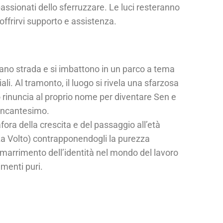
passionati dello sferruzzare. Le luci resteranno
offrirvi supporto e assistenza.
gliano strada e si imbattono in un parco a tema
i. Al tramonto, il luogo si rivela una sfarzosa
o rinuncia al proprio nome per diventare Sen e
’incantesimo.
ora della crescita e del passaggio all’età
nza Volto) contrapponendogli la purezza
 smarrimento dell’identità nel mondo del lavoro
imenti puri.