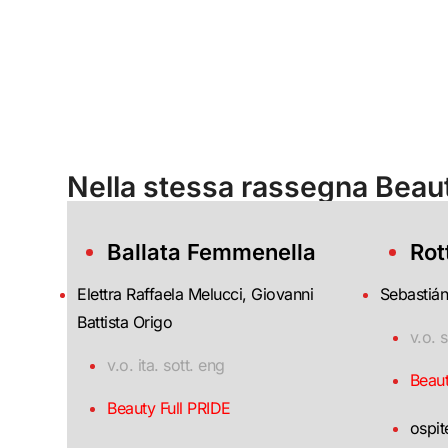
Nella stessa rassegna Beaut
Ballata Femmenella
Rot
Elettra Raffaela Melucci, Giovanni
Sebastián
Battista Origo
v.o. s
v.o. ita. sott. eng
Beaut
Beauty Full PRIDE
ospit