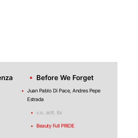
enza
Before We Forget
Juan Pablo Di Pace, Andres Pepe
Estrada
v.o. sott. ita
Beauty Full PRIDE