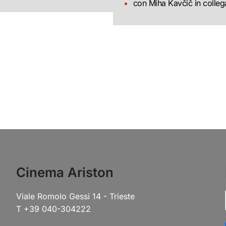
con Miha Kavčič in colle
Cinema Ariston
Viale Romolo Gessi 14 - Trieste
T +39 040-304222