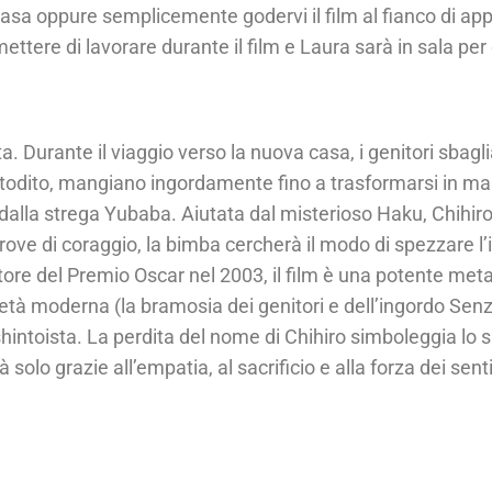
 casa oppure semplicemente godervi il film al fianco di ap
tere di lavorare durante il film e Laura sarà in sala per 
ta. Durante il viaggio verso la nuova casa, i genitori sba
odito, mangiano ingordamente fino a trasformarsi in maial
a dalla strega Yubaba. Aiutata dal misterioso Haku, Chihir
prove di coraggio, la bimba cercherà il modo di spezzare l
tore del Premio Oscar nel 2003, il film è una potente metaf
ietà moderna (la bramosia dei genitori e dell’ingordo Se
e shintoista. La perdita del nome di Chihiro simboleggia lo
à solo grazie all’empatia, al sacrificio e alla forza dei sent