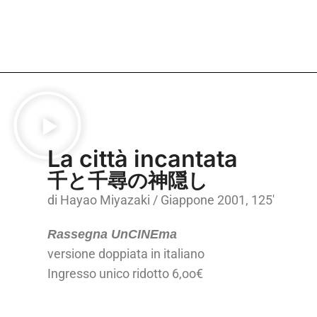
La città incantata
千と千尋の神隠し
di Hayao Miyazaki / Giappone 2001, 125′
Rassegna UnCINEma
versione doppiata in italiano
Ingresso unico ridotto 6,oo€