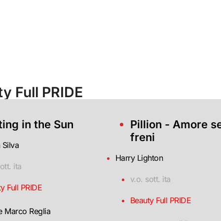
y Full PRIDE
ting in the Sun
Pillion - Amore s
freni
 Silva
Harry Lighton
ott. ita
v.o. sott. ita
y Full PRIDE
Beauty Full PRIDE
e Marco Reglia