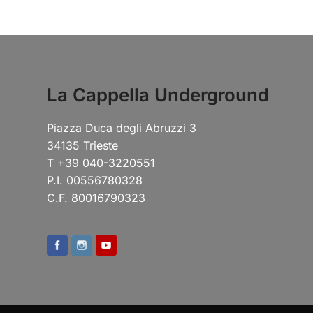
La Cappella Underground
Piazza Duca degli Abruzzi 3
34135 Trieste
T +39 040-3220551
P.I. 00556780328
C.F. 80016790323