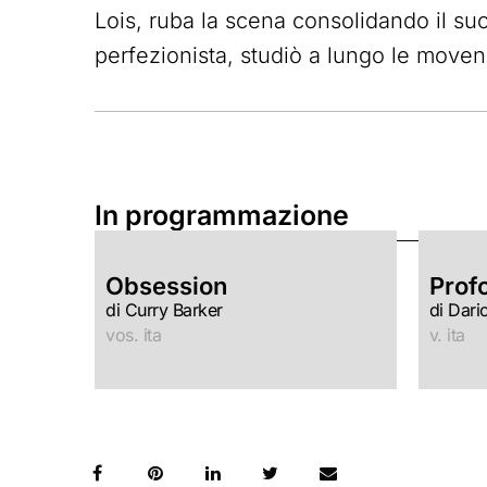
Lois, ruba la scena consolidando il suo
perfezionista, studiò a lungo le movenz
In programmazione
Obsession
Prof
di Curry Barker
di Dari
vos. ita
v. ita