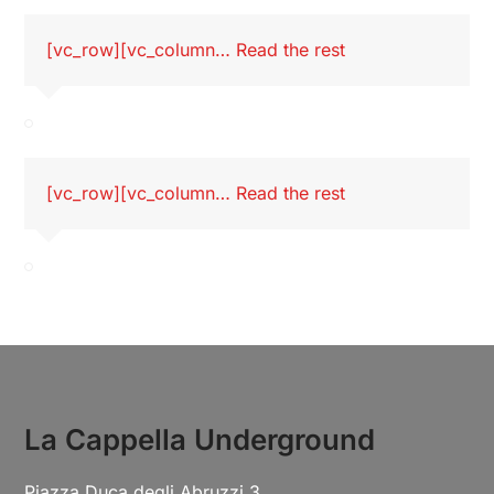
[vc_row][vc_column…
Read the rest
[vc_row][vc_column…
Read the rest
La Cappella Underground
Piazza Duca degli Abruzzi 3