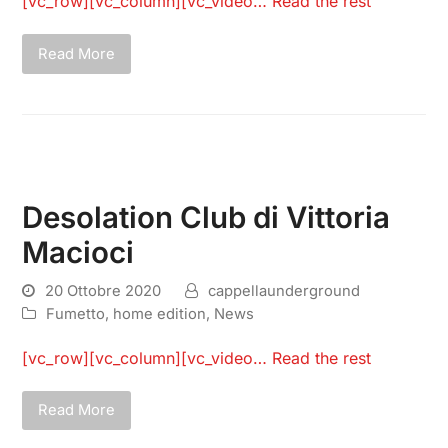
[vc_row][vc_column][vc_video…
Read the rest
Read More
Desolation Club di Vittoria
Macioci
20 Ottobre 2020
cappellaunderground
Fumetto
,
home edition
,
News
[vc_row][vc_column][vc_video…
Read the rest
Read More