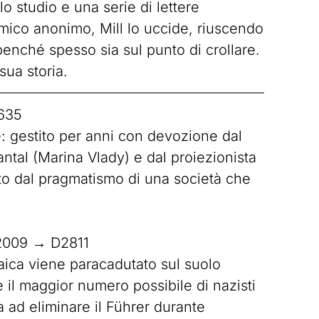
llo studio e una serie di lettere
emico anonimo, Mill lo uccide, riuscendo
enché spesso sia sul punto di crollare.
sua storia.
635
e: gestito per anni con devozione dal
ntal (Marina Vlady) e dal proiezionista
ato dal pragmatismo di una società che
 2009 → D2811
raica viene paracadutato sul suolo
 il maggior numero possibile di nazisti
a ad eliminare il Führer durante