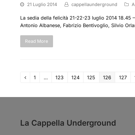
21 Luglio 2014
cappellaunderground
A
La sedia della felicità 21-22-23 luglio 2014 18.45 
Antonio Albanese, Fabrizio Bentivoglio, Silvio Orlan
Read More
1
…
123
124
125
126
127
La Cappella Underground