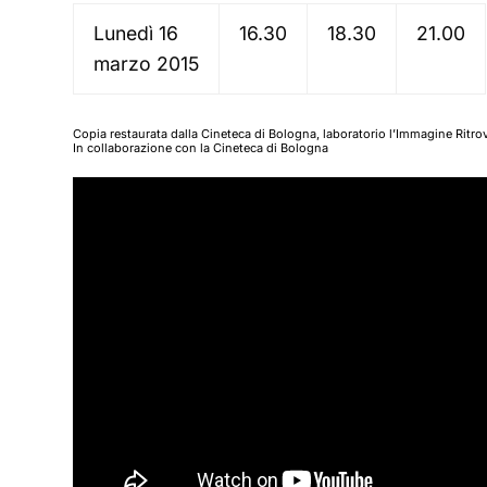
Lunedì 16
16.30
18.30
21.00
marzo 2015
Copia restaurata dalla Cineteca di Bologna, laboratorio l’Immagine Ritr
In collaborazione con la Cineteca di Bologna