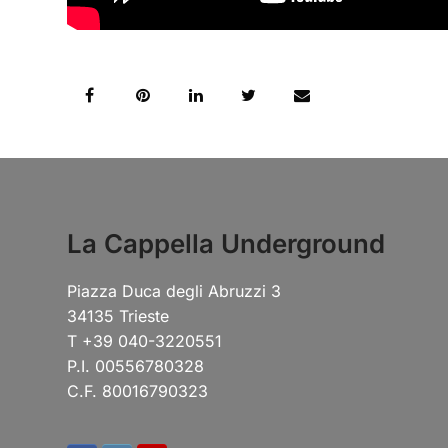
La Cappella Underground
Piazza Duca degli Abruzzi 3
34135 Trieste
T +39 040-3220551
P.I. 00556780328
C.F. 80016790323