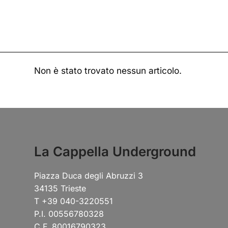
Non è stato trovato nessun articolo.
La Cappella Underground
Piazza Duca degli Abruzzi 3
34135 Trieste
T +39 040-3220551
P.I. 00556780328
C.F. 80016790323