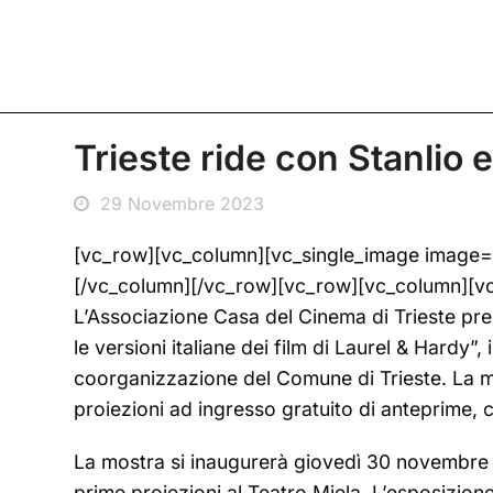
Trieste ride con Stanlio e
29 Novembre 2023
[vc_row][vc_column][vc_single_image image=
[/vc_column][/vc_row][vc_row][vc_column][v
L’Associazione Casa del Cinema di Trieste prese
le versioni italiane dei film di Laurel & Hardy
coorganizzazione del Comune di Trieste. La m
proiezioni ad ingresso gratuito di anteprime, cla
La mostra si inaugurerà giovedì 30 novembre al
prime proiezioni al Teatro Miela. L’esposizione r