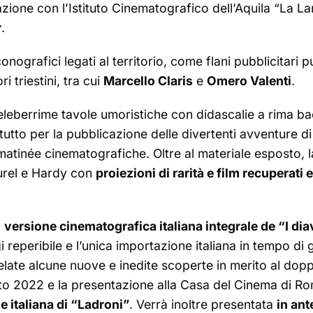
orazione con l’Istituto Cinematografico dell’Aquila “La 
r
.
nografici legati al territorio, come flani pubblicitari pu
i triestini, tra cui
Marcello Claris
e
Omero Valenti
.
eleberrime tavole umoristiche con didascalie a rima bac
tutto per la pubblicazione delle divertenti avventure d
le matinée cinematografiche. Oltre al materiale esposto, 
aurel e Hardy con
proiezioni di rarità e film recuperati 
a
versione cinematografica italiana integrale de “I diav
 reperibile e l’unica importazione italiana in tempo di g
late alcune nuove e inedite scoperte in merito al doppia
to 2022 e la presentazione alla Casa del Cinema di R
e italiana di “Ladroni”
. Verrà inoltre presentata
in ant