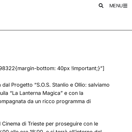
MENU
98322{margin-bottom: 40px !important;}”]
 dal Progetto “S.O.S. Stanlio e Ollio: salviamo
Aquila “La Lanterna Magica” e con la
ccompagnata da un ricco programma di
l Cinema di Trieste per proseguire con le
00 alle ore 18:00, e si terrà all’interno del