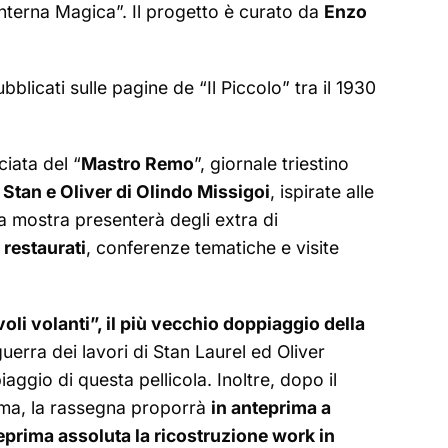
Lanterna Magica”. Il progetto è curato da
Enzo
bblicati sulle pagine de “Il Piccolo” tra il 1930
iata del “
Mastro Remo
”, giornale triestino
i
Stan e Oliver di Olindo Missigoi
, ispirate alle
la mostra presenterà degli extra di
e restaurati
, conferenze tematiche e visite
oli volanti”, il più vecchio doppiaggio della
uerra dei lavori di Stan Laurel ed Oliver
ggio di questa pellicola. Inoltre, dopo il
oma, la rassegna proporrà
in anteprima a
eprima assoluta la ricostruzione work in