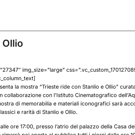
 Ollio
”27347″ img_size=”large” css=”.vc_custom_17012708
c_column_text]
nta la mostra “Trieste ride con Stanlio e Ollio” curata
”, in collaborazione con l’Istituto Cinematografico dell’
ostra di memorabilia e materiali iconografici sarà a
ssici e rarità di Stanlio e Ollio.
le ore 17:00, presso l’atrio del palazzo della Casa de
imarrà poi aperta al pubblico tutti i giorni dalle ore 10: