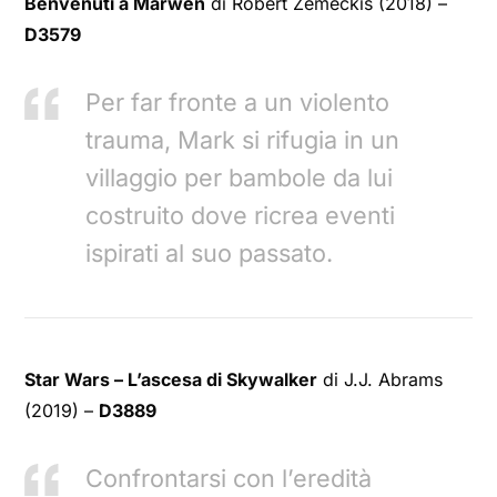
Benvenuti a Marwen
di Robert Zemeckis (2018) –
D3579
Per far fronte a un violento
trauma, Mark si rifugia in un
villaggio per bambole da lui
costruito dove ricrea eventi
ispirati al suo passato.
Star Wars – L’ascesa di Skywalker
di J.J. Abrams
(2019) –
D3889
Confrontarsi con l’eredità