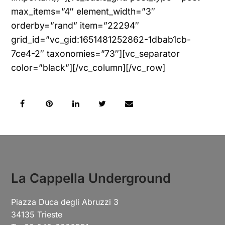
max_items=”4″ element_width=”3″
orderby=”rand” item=”22294″
grid_id=”vc_gid:1651481252862-1dbab1cb-
7ce4-2″ taxonomies=”73″][vc_separator
color=”black”][/vc_column][/vc_row]
La Cappella Underground
Piazza Duca degli Abruzzi 3
34135 Trieste