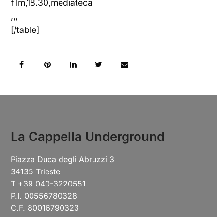
film,18.30,mediateca
,,,
[/table]
La Cappella Underground
Piazza Duca degli Abruzzi 3
34135 Trieste
T +39 040-3220551
P.I. 00556780328
C.F. 80016790323