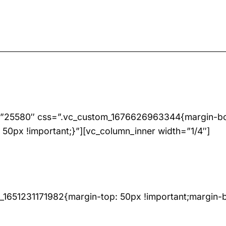
=”25580″ css=”.vc_custom_1676626963344{margin-bot
0px !important;}”][vc_column_inner width=”1/4″]
_1651231171982{margin-top: 50px !important;margin-bo