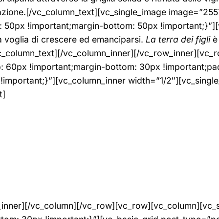
l’azione.[/vc_column_text][vc_single_image image=”25
0px !important;margin-bottom: 50px !important;}”][vc
 la voglia di crescere ed emanciparsi.
La terra dei figli
è
c_column_text][/vc_column_inner][/vc_row_inner][vc_
60px !important;margin-bottom: 30px !important;pad
important;}”][vc_column_inner width=”1/2″][vc_sing
t]
_inner][/vc_column][/vc_row][vc_row][vc_column][vc_