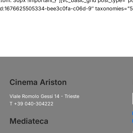
m: 30px !important;}”][vc_basic_grid post_type=”p
id:1676625505334-bee3c0fa-c06d-9″ taxonomies=”55″
Cinema Ariston
Viale Romolo Gessi 14 - Trieste
T +39 040-304222
Mediateca