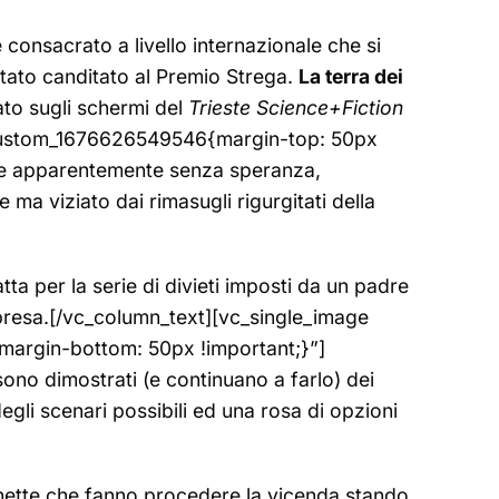
onsacrato a livello internazionale che si
tato canditato al Premio Strega.
La terra dei
tato sugli schermi del
Trieste Science+Fiction
_custom_1676626549546{margin-top: 50px
e apparentemente senza speranza,
 ma viziato dai rimasugli rigurgitati della
ta per la serie di divieti imposti da un padre
mpresa.[/vc_column_text][vc_single_image
argin-bottom: 50px !important;}”]
 sono dimostrati (e continuano a farlo) dei
degli scenari possibili ed una rosa di opzioni
 vignette che fanno procedere la vicenda stando