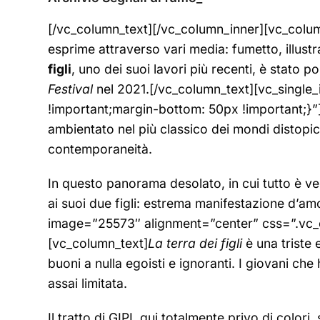
[/vc_column_text][/vc_column_inner][vc_column
esprime attraverso vari media: fumetto, illust
figli
, uno dei suoi lavori più recenti, è stato 
Festival
nel 2021.[/vc_column_text][vc_sing
!important;margin-bottom: 50px !important;}”
ambientato nel più classico dei mondi distopici,
contemporaneità.
In questo panorama desolato, in cui tutto è vel
ai suoi due figli: estrema manifestazione d’
image=”25573″ alignment=”center” css=”.vc_
[vc_column_text]
La terra dei figli
è una triste 
buoni a nulla egoisti e ignoranti. I giovani che
assai limitata.
Il tratto di GIPI, qui totalmente privo di color