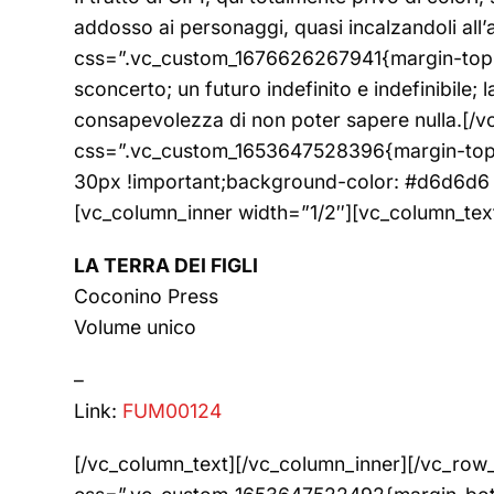
addosso ai personaggi, quasi incalzandoli al
css=”.vc_custom_1676626267941{margin-top: 5
sconcerto; un futuro indefinito e indefinibile;
consapevolezza di non poter sapere nulla.[/v
css=”.vc_custom_1653647528396{margin-top: 
30px !important;background-color: #d6d6d6 !
[vc_column_inner width=”1/2″][vc_column_tex
LA TERRA DEI FIGLI
Coconino Press
Volume unico
–
Link:
FUM00124
[/vc_column_text][/vc_column_inner][/vc_row