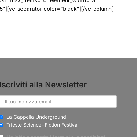
ost” max_items=”4″ element_width=”3″
][vc_separator color=”black”][/vc_column]
Iscriviti alla Newsletter
La Cappella Underground
Trieste Science+Fiction Festival