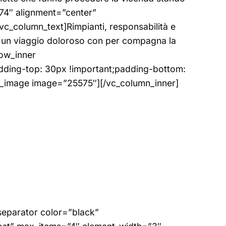
574″ alignment=”center”
_column_text]Rimpianti, responsabilità e
 un viaggio doloroso con per compagna la
row_inner
ding-top: 30px !important;padding-bottom:
le_image image=”25575″][/vc_column_inner]
separator color=”black”