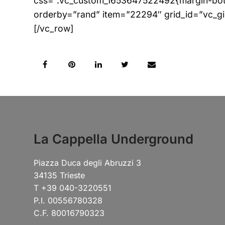
css=”.vc_custom_1653647522492{margin-botto
orderby=”rand” item=”22294″ grid_id=”vc_g
[/vc_row]
La Cappella Underground
Piazza Duca degli Abruzzi 3
34135 Trieste
T +39 040-3220551
P.I. 00556780328
C.F. 80016790323