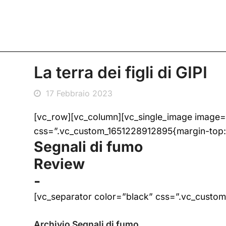
La terra dei figli di GIPI
17 Febbraio 2023
[vc_row][vc_column][vc_single_image image
css=”.vc_custom_1651228912895{margin-top: 5
Segnali di fumo
Review
-
[vc_separator color=”black” css=”.vc_custom
Archivio Segnali di fumo_