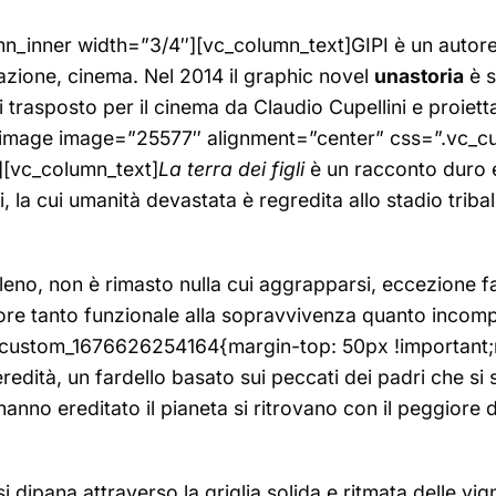
_inner width=”3/4″][vc_column_text]GIPI è un autore c
razione, cinema. Nel 2014 il graphic novel
unastoria
è s
poi trasposto per il cinema da Claudio Cupellini e proiet
le_image image=”25577″ alignment=”center” css=”.vc
][vc_column_text]
La terra dei figli
è un racconto duro 
 la cui umanità devastata è regredita allo stadio tribale
eno, non è rimasto nulla cui aggrapparsi, eccezione fat
amore tanto funzionale alla sopravvivenza quanto inco
custom_1676626254164{margin-top: 50px !important;m
eredità, un fardello basato sui peccati dei padri che si
 hanno ereditato il pianeta si ritrovano con il peggiore 
i, si dipana attraverso la griglia solida e ritmata delle