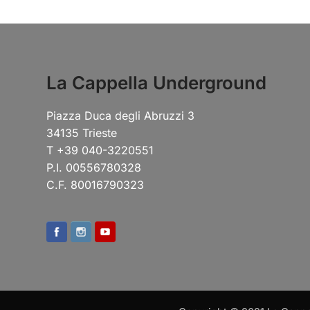
La Cappella Underground
Piazza Duca degli Abruzzi 3
34135 Trieste
T +39 040-3220551
P.I. 00556780328
C.F. 80016790323