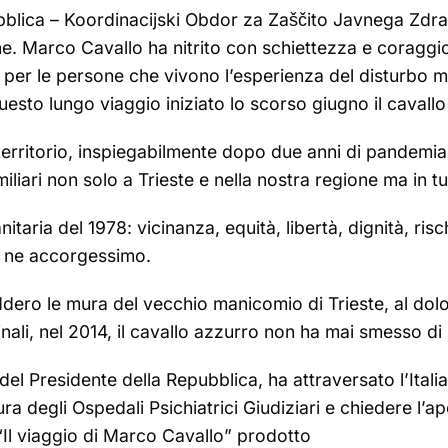
bblica – Koordinacijski Obdor za Zaščito Javnega Zdrav
ane. Marco Cavallo ha nitrito con schiettezza e coragg
ioni per le persone che vivono l’esperienza del disturb
uesto lungo viaggio iniziato lo scorso giugno il cavall
erritorio, inspiegabilmente dopo due anni di pandemia, e
miliari non solo a Trieste e nella nostra regione ma in tu
taria del 1978: vicinanza, equità, libertà, dignità, r
ce ne accorgessimo.
ero le mura del vecchio manicomio di Trieste, al dolor
inali, nel 2014, il cavallo azzurro non ha mai smesso di
l Presidente della Repubblica, ha attraversato l’Italia i
ura degli Ospedali Psichiatrici Giudiziari e chiedere l’a
 “Il viaggio di Marco Cavallo” prodotto