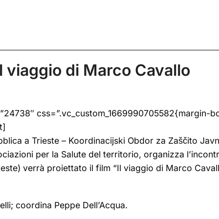
il viaggio di Marco Cavallo
=”24738″ css=”.vc_custom_1669990705582{margin-bott
t]
ubblica a Trieste – Koordinacijski Obdor za Zaščito J
iazioni per la Salute del territorio, organizza l’incont
ieste) verrà proiettato il film “Il viaggio di Marco Cava
telli; coordina Peppe Dell’Acqua.