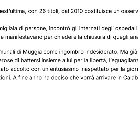
t’ultima, con 26 titoli, dal 2010 costituisce un osserva
gliaia di persone, incontrò gli internati degli ospedali 
e manifestavano per chiedere la chiusura di quegli anacr
comunali di Muggia come ingombro indesiderato. Ma già d
 di battersi insieme a lui per la libertà, l’eguaglianza, 
stato accolto con un entusiasmo inaspettato per la giorn
ioni. A fine anno ha deciso che vorrà arrivare in Calabri