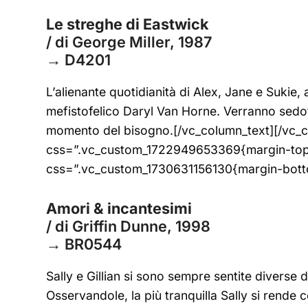
Le streghe di Eastwick
/ di George Miller, 1987
→ D4201
L’alienante quotidianità di Alex, Jane e Sukie,
mefistofelico Daryl Van Horne. Verranno sedot
momento del bisogno.[/vc_column_text][/vc_
css=”.vc_custom_1722949653369{margin-top: 
css=”.vc_custom_1730631156130{margin-botto
Amori & incantesimi
/ di Griffin Dunne, 1998
→ BR0544
Sally e Gillian si sono sempre sentite diverse 
Osservandole, la più tranquilla Sally si rende c