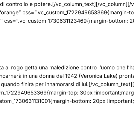
tese di controllo e potere.[/vc_column_text][/vc_colum
=”orange” css=”.vc_custom_1722949653369{margin-to
7″ css=”.vc_custom_1730631123469{margin-bottom: 20
 al rogo getta una maledizione contro l’uomo che l’h
reincarnerà in una donna del 1942 (Veronica Lake) pronta
i quando finirà per innamorarsi di lui.[/vc_column_tex
om_1722949653369{margin-top: 30px !important;margi
stom_1730631131001{margin-bottom: 20px !important;