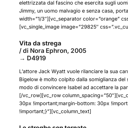
elettrizzata dal fascino che esercita sugli uomin
Jimmy, un uomo malvagio e senza casa, porta S
width=”1/3″][vc_separator color=”orange” c
[vc_single_image image=”29825″ css=”.vc_cu
Vita da strega
/ di Nora Ephron, 2005
→ D4919
L’attore Jack Wyatt vuole rilanciare la sua c
Bigelow è molto colpito dalla somiglianza del 
modo di convincere Isabel ad accettare la pa
[/vc_row][vc_row column_spacing=”50″][vc_
30px !important;margin-bottom: 30px !impor
!important;}”][vc_column_text]
Le streghe son tornate