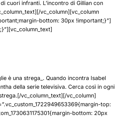
di cuori infranti. L’incontro di Gillian con
/vc_column_text][/vc_column][vc_column
rtant;margin-bottom: 30px !important;}”]
}”][vc_column_text]
lie è una strega_. Quando incontra Isabel
ha della serie televisiva. Cerca così in ogni
strega.[/vc_column_text][/vc_column]
ss=”.vc_custom_1722949653369{margin-top:
ustom_1730631175301{margin-bottom: 20px