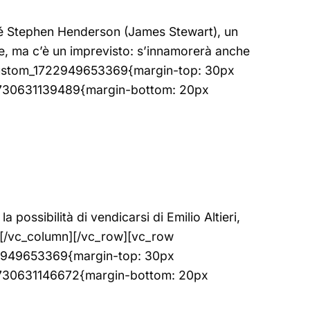
di sé Stephen Henderson (James Stewart), un
e, ma c’è un imprevisto: s’innamorerà anche
c_custom_1722949653369{margin-top: 30px
_1730631139489{margin-bottom: 20px
possibilità di vendicarsi di Emilio Altieri,
xt][/vc_column][/vc_row][vc_row
22949653369{margin-top: 30px
_1730631146672{margin-bottom: 20px