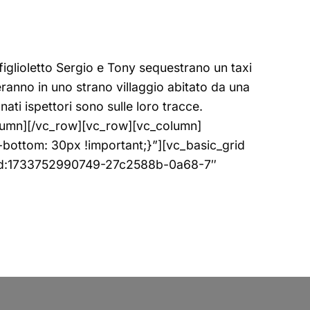
iglioletto Sergio e Tony sequestrano un taxi
eranno in uno strano villaggio abitato da una
ti ispettori sono sulle loro tracce.
olumn][/vc_row][vc_row][vc_column]
bottom: 30px !important;}”][vc_basic_grid
gid:1733752990749-27c2588b-0a68-7″