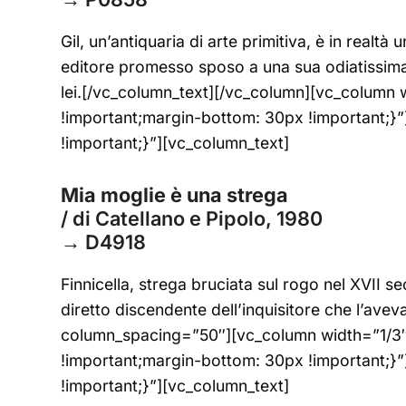
Gil, un’antiquaria di arte primitiva, è in real
editore promesso sposo a una sua odiatissima 
lei.[/vc_column_text][/vc_column][vc_colum
!important;margin-bottom: 30px !important;
!important;}”][vc_column_text]
Mia moglie è una strega
/ di Catellano e Pipolo, 1980
→
D4918
Finnicella, strega bruciata sul rogo nel XVII se
diretto discendente dell’inquisitore che l’av
column_spacing=”50″][vc_column width=”1/3
!important;margin-bottom: 30px !important;
!important;}”][vc_column_text]