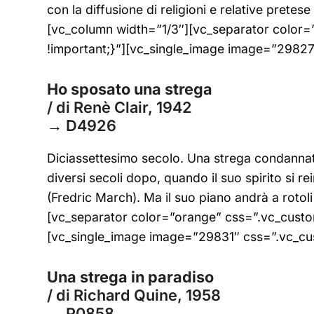
con la diffusione di religioni e relative pre
[vc_column width=”1/3″][vc_separator color
!important;}”][vc_single_image image=”2982
Ho sposato una strega
/ di Renè Clair, 1942
→ D4926
Diciassettesimo secolo. Una strega condannata
diversi secoli dopo, quando il suo spirito si 
(Fredric March). Ma il suo piano andrà a rotol
[vc_separator color=”orange” css=”.vc_cust
[vc_single_image image=”29831″ css=”.vc_cu
Una strega in paradiso
/ di Richard Quine, 1958
→
P0858