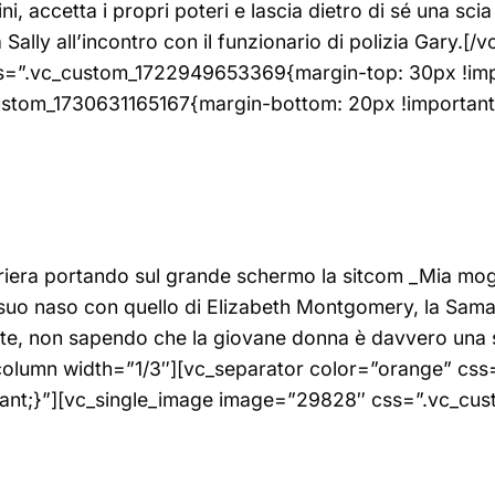
i, accetta i propri poteri e lascia dietro di sé una scia 
ally all’incontro con il funzionario di polizia Gary.[
ss=”.vc_custom_1722949653369{margin-top: 30px !impo
stom_1730631165167{margin-bottom: 20px !important;
arriera portando sul grande schermo la sitcom _Mia mog
suo naso con quello di Elizabeth Montgomery, la Samant
rte, non sapendo che la giovane donna è davvero una 
column width=”1/3″][vc_separator color=”orange” c
tant;}”][vc_single_image image=”29828″ css=”.vc_c