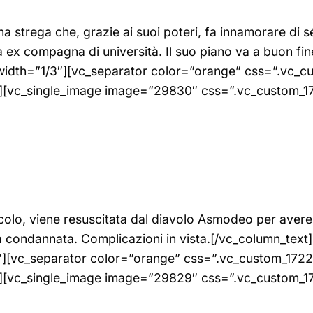
tà una strega che, grazie ai suoi poteri, fa innamorare 
ex compagna di università. Il suo piano va a buon fin
n width=”1/3″][vc_separator color=”orange” css=”.v
}”][vc_single_image image=”29830″ css=”.vc_custom
colo, viene resuscitata dal diavolo Asmodeo per avere la 
eva condannata. Complicazioni in vista.[/vc_column_te
″][vc_separator color=”orange” css=”.vc_custom_17
}”][vc_single_image image=”29829″ css=”.vc_custom