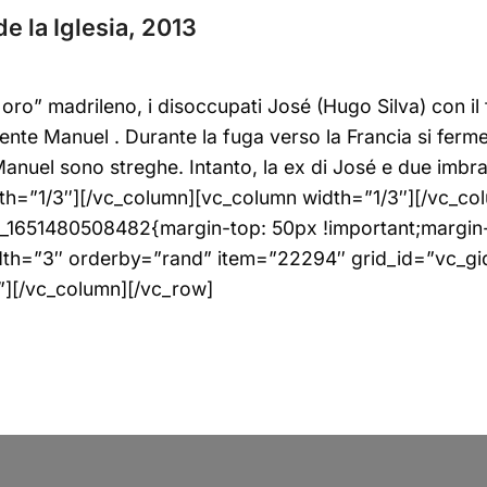
e la Iglesia, 2013
” madrileno, i disoccupati José (Hugo Silva) con il f
ente Manuel . Durante la fuga verso la Francia si ferm
uel sono streghe. Intanto, la ex di José e due imbrana
th=”1/3″][/vc_column][vc_column width=”1/3″][/vc_c
_1651480508482{margin-top: 50px !important;margin-
dth=”3″ orderby=”rand” item=”22294″ grid_id=”vc_
”][/vc_column][/vc_row]