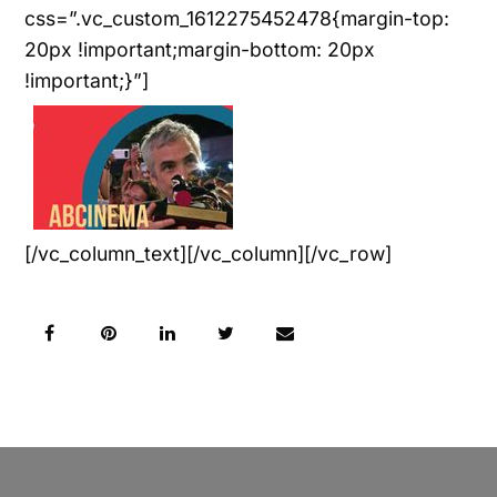
css=”.vc_custom_1612275452478{margin-top:
20px !important;margin-bottom: 20px
!important;}”]
[/vc_column_text][/vc_column][/vc_row]