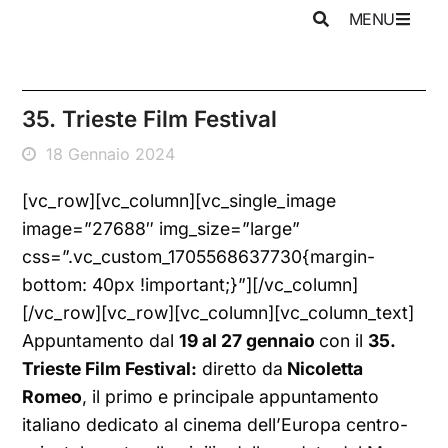
MENU
35. Trieste Film Festival
18 Gennaio 2024
[vc_row][vc_column][vc_single_image
image=”27688″ img_size=”large”
css=”.vc_custom_1705568637730{margin-
bottom: 40px !important;}”][/vc_column]
[/vc_row][vc_row][vc_column][vc_column_text]
Appuntamento dal
19 al 27 gennaio
con il
35.
Trieste Film Festival:
diretto da
Nicoletta
Romeo
, il primo e principale appuntamento
italiano dedicato al cinema dell’Europa centro-