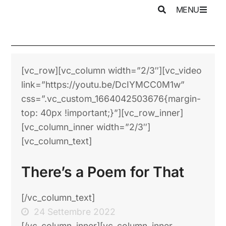
MENU
[vc_row][vc_column width=”2/3″][vc_video
link=”https://youtu.be/DcIYMCC0M1w”
css=”.vc_custom_1664042503676{margin-
top: 40px !important;}”][vc_row_inner]
[vc_column_inner width=”2/3″]
[vc_column_text]
There’s a Poem for That
[/vc_column_text]
24 Settembre 2022
[/vc_column_inner][vc_column_inner