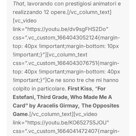
That
, lavorando con prestigiosi animatori e
realizzando 12 opere.[/vc_column_text]
[vc_video
link=”https://youtu.be/dv9sgFHS2Do”
css=”.vc_custom_1664043052124{margin-
top: 40px !important;margin-bottom: 10px
!important;}”][vc_column_text
css=”.vc_custom_1664043076751{margin-
top: 40px !important;margin-bottom: 40px
!important;}”]Ce ne sono tre che mi hanno
colpito in particolare.
First Kiss
, “
For
Estefani, Third Grade, Who Made Me A
Card” by Aracelis Girmay,
The Opposites
Game
.[/vc_column_text][vc_video
link=”https://youtu.be/KO6527S5JOU”
css=”.vc_custom_1664041472407{margin-