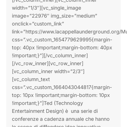
width=”1/3″][vc_single_image
image=”22976″ img_size=”medium”
onclick=”custom_link”
link=”https://www.lacappellaunderground.org/Mu
css=”.vc_custom_1654779629995{margin-
top: 40px !important;margin-bottom: 40px
!important;}”][/vc_column_inner]
[/vc_row_inner][vc_row_inner]
[vc_column_inner width=”2/3″]
[vc_column_text
css=”.vc_custom_1664043044817{margin-
top: 10px !important;margin-bottom: 10px
!important;}”]Ted (Technology
Entertainment Design) è una serie di
conferenze a cadenza annuale che hanno
lo scopo di diffondere idee innovative