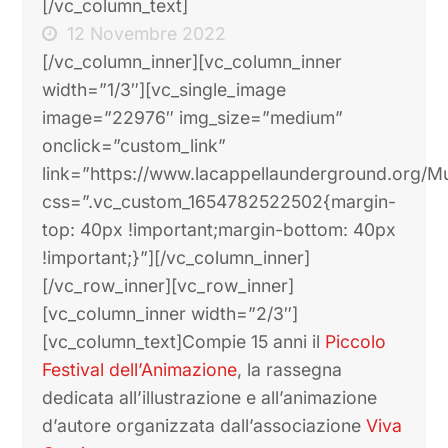
[/vc_column_text]
12 Novembre 2022
[/vc_column_inner][vc_column_inner
width=”1/3″][vc_single_image
image=”22976″ img_size=”medium”
onclick=”custom_link”
link=”https://www.lacappellaunderground.org/Mu
css=”.vc_custom_1654782522502{margin-
top: 40px !important;margin-bottom: 40px
!important;}”][/vc_column_inner]
[/vc_row_inner][vc_row_inner]
[vc_column_inner width=”2/3″]
[vc_column_text]Compie 15 anni il
Piccolo
Festival dell’Animazione
, la rassegna
dedicata all’illustrazione e all’animazione
d’autore organizzata dall’associazione
Viva