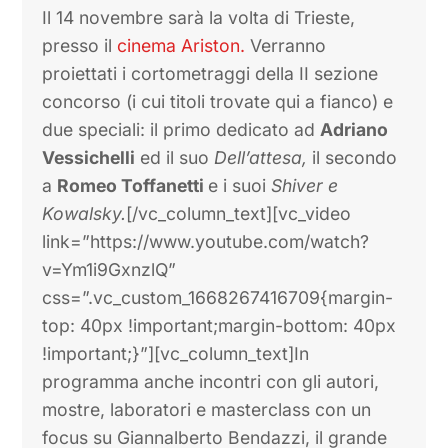
Il 14 novembre sarà la volta di Trieste,
presso il
cinema Ariston.
Verranno
proiettati i cortometraggi della II sezione
concorso (i cui titoli trovate qui a fianco) e
due speciali: il primo dedicato ad
Adriano
Vessichelli
ed il suo
Dell’attesa,
il secondo
a
Romeo Toffanetti
e i suoi
Shiver e
Kowalsky.
[/vc_column_text][vc_video
link=”https://www.youtube.com/watch?
v=Ym1i9GxnzlQ”
css=”.vc_custom_1668267416709{margin-
top: 40px !important;margin-bottom: 40px
!important;}”][vc_column_text]In
programma anche incontri con gli autori,
mostre, laboratori e masterclass con un
focus su Giannalberto Bendazzi, il grande