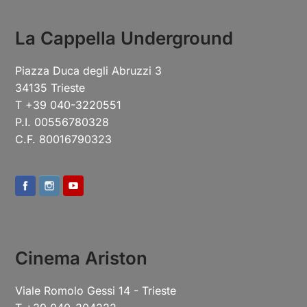
Previous
Next
La Cappella Underground
Piazza Duca degli Abruzzi 3
34135 Trieste
T +39 040-3220551
P.I. 00556780328