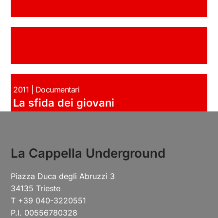
2011 | Documentari
La sfida dei giovani
La Cappella Underground
Piazza Duca degli Abruzzi 3
34135 Trieste
T +39 040-3220551
P.I. 00556780328