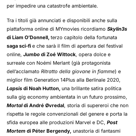
per impedire una catastrofe ambientale.
Tra i titoli già annunciati e disponibili anche sulla
piattaforma online di MYmovies ricordiamo
Skylin3s
di Liam O’Donnell,
terzo capitolo della fortunata
saga sci-fi
e che sarà il film di apertura del festival
online,
Jumbo
di Zoé Wittock
, opera dolce e
surreale con Noémi Merlant (già protagonista
dell’acclamato
Ritratto della giovane in fiamme
) e
miglior film Generation 14Plus alla Berlinale 2020,
Lapsis
di Noah Hutton,
una brillante
satira politica
sulla gig economy ambientata in un futuro prossimo,
Mortal
di André Øvredal
, storia di supereroi che non
rispetta le regole convenzionali del genere e porta la
sfida europea alle produzioni Marvel e DC,
Post
Mortem
di Péter Bergendy,
una
storia di fantasmi