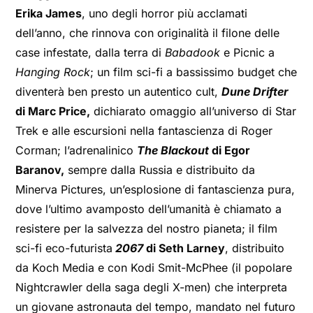
Erika James
, uno degli horror più acclamati
dell’anno, che rinnova con originalità il filone delle
case infestate, dalla terra di
Babadook
e Picnic a
Hanging Rock
; un film sci-fi a bassissimo budget che
diventerà ben presto un autentico cult,
Dune Drifter
di Marc Price,
dichiarato omaggio all’universo di Star
Trek e alle escursioni nella fantascienza di Roger
Corman; l’adrenalinico
The Blackout
di Egor
Baranov,
sempre dalla Russia e distribuito da
Minerva Pictures, un’esplosione di fantascienza pura,
dove l’ultimo avamposto dell’umanità è chiamato a
resistere per la salvezza del nostro pianeta; il film
sci-fi eco-futurista
2067
di Seth Larney
, distribuito
da Koch Media e con Kodi Smit-McPhee (il popolare
Nightcrawler della saga degli X-men) che interpreta
un giovane astronauta del tempo, mandato nel futuro