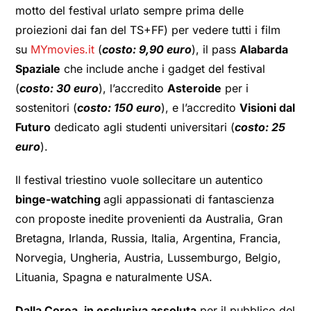
motto del festival urlato sempre prima delle
proiezioni dai fan del TS+FF) per vedere tutti i film
su
MYmovies.it
(
costo: 9,90 euro
), il pass
Alabarda
Spaziale
che include anche i gadget del festival
(
costo: 30 euro
), l’accredito
Asteroide
per i
sostenitori (
costo: 150 euro
), e l’accredito
Visioni dal
Futuro
dedicato agli studenti universitari (
costo: 25
euro
).
Il festival triestino vuole sollecitare un autentico
binge-watching
agli appassionati di fantascienza
con proposte inedite provenienti da Australia, Gran
Bretagna, Irlanda, Russia, Italia, Argentina, Francia,
Norvegia, Ungheria, Austria, Lussemburgo, Belgio,
Lituania, Spagna e naturalmente USA.
Dalla Corea
,
in esclusiva assoluta
per il pubblico del