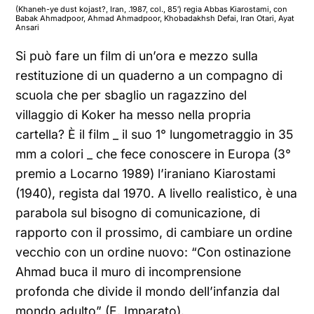
(Khaneh-ye dust kojast?, Iran, .1987, col., 85′) regia Abbas Kiarostami, con
Babak Ahmadpoor, Ahmad Ahmadpoor, Khobadakhsh Defai, Iran Otari, Ayat
Ansari
Si può fare un film di un’ora e mezzo sulla
restituzione di un quaderno a un compagno di
scuola che per sbaglio un ragazzino del
villaggio di Koker ha messo nella propria
cartella? È il film _ il suo 1° lungometraggio in 35
mm a colori _ che fece conoscere in Europa (3°
premio a Locarno 1989) l’iraniano Kiarostami
(1940), regista dal 1970. A livello realistico, è una
parabola sul bisogno di comunicazione, di
rapporto con il prossimo, di cambiare un ordine
vecchio con un ordine nuovo: “Con ostinazione
Ahmad buca il muro di incomprensione
profonda che divide il mondo dell’infanzia dal
mondo adulto” (E. Imparato).