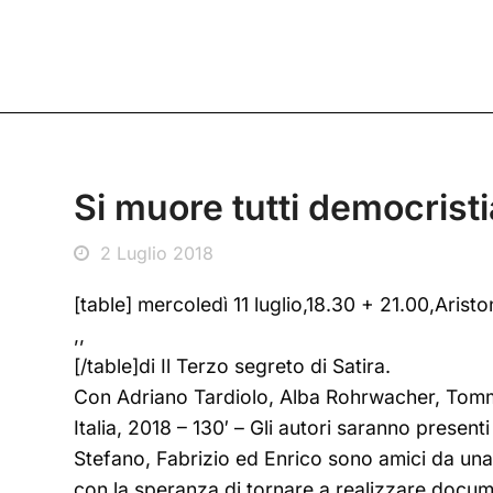
Si muore tutti democristi
2 Luglio 2018
[table] mercoledì 11 luglio,18.30 + 21.00,Aristo
,,
[/table]di Il Terzo segreto di Satira.
Con Adriano Tardiolo, Alba Rohrwacher, Tom
Italia, 2018 – 130′ – Gli autori saranno present
Stefano, Fabrizio ed Enrico sono amici da una v
con la speranza di tornare a realizzare docum