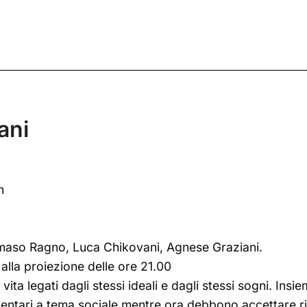
ani
n
maso Ragno, Luca Chikovani, Agnese Graziani.
i alla proiezione delle ore 21.00
ita legati dagli stessi ideali e dagli stessi sogni. In
entari a tema sociale mentre ora debbono accettare ri