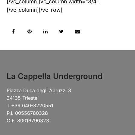
[/vc_column][vc_column width=”3/4″]
[/vc_column][/vc_row]
La Cappella Underground
Piazza Duca degli Abruzzi 3
34135 Trieste
T +39 040-3220551
P.I. 00556780328
C.F. 80016790323