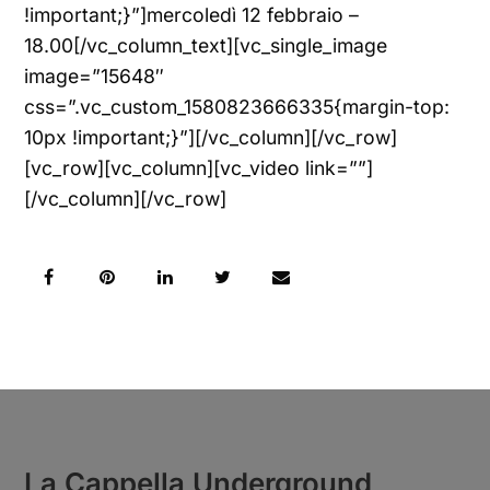
!important;}”]mercoledì 12 febbraio –
18.00[/vc_column_text][vc_single_image
image=”15648″
css=”.vc_custom_1580823666335{margin-top:
10px !important;}”][/vc_column][/vc_row]
[vc_row][vc_column][vc_video link=””]
[/vc_column][/vc_row]
La Cappella Underground