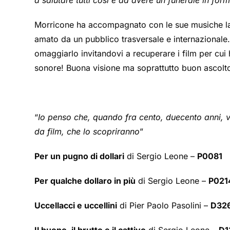
a salutare tutti così e ad avere un funerale in fo
Morricone ha accompagnato con le sue musiche la v
amato da un pubblico trasversale e internazional
omaggiarlo invitandovi a recuperare i film per cu
sonore! Buona visione ma soprattutto buon ascolt
“
Io penso che, quando fra cento, duecento anni, 
da film, che lo scopriranno
”
Per un pugno di dollari
di Sergio Leone –
P0081
Per qualche dollaro in più
di Sergio Leone –
P021
Uccellacci e uccellini
di Pier Paolo Pasolini –
D32