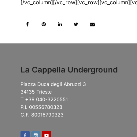
[/vc_column][/vc_row][vc_row][vc_column][vc
La Cappella Underground
Piazza Duca degli Abruzzi 3
34135 Trieste
T +39 040-3220551
P.I. 00556780328
C.F. 80016790323