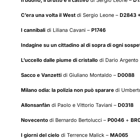
Il buono, il brutto e il cattivo
di Sergio Leone –
D1
C’era una volta il West
di Sergio Leone –
D2843 +
I cannibali
di Liliana Cavani –
P1746
Indagine su un cittadino al di sopra di ogni sospe
L’uccello dalle piume di cristallo
di Dario Argento
Sacco e Vanzetti
di Giuliano Montaldo –
D0088
Milano odia: la polizia non può sparare
di Umbert
Allonsanfàn
di Paolo e Vittorio Taviani –
D0318
Novecento
di Bernardo Bertolucci –
P0046
+
BR0
I giorni del cielo
di Terrence Malick –
MA065