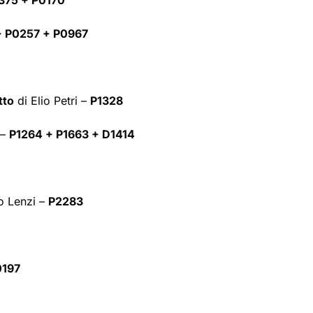
375 + P0170
 P0257 + P0967
tto
di Elio Petri –
P1328
 –
P1264 + P1663 + D1414
o Lenzi –
P2283
197