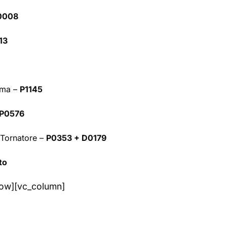
R0008
13
lma –
P1145
P0576
Tornatore –
P0353 + D0179
to
row][vc_column]