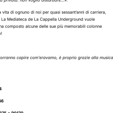
rma privata: non voglio disturbare…».
ita di ognuno di noi per quasi sessant’anni di carriera,
e. La Mediateca de La Cappella Underground vuole
i ha composto alcune delle sue più memorabili colonne
o!
vorranno capire com’eravamo, è proprio grazie alla music
4
66