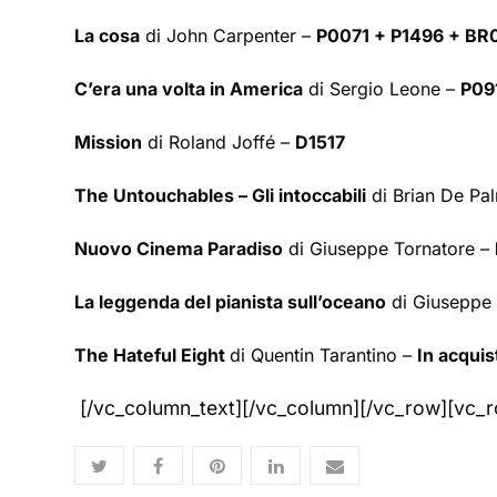
La cosa
di John Carpenter –
P0071 + P1496 + B
C’era una volta in America
di Sergio Leone –
P09
Mission
di Roland Joffé –
D1517
The Untouchables – Gli intoccabili
di Brian De Pa
Nuovo Cinema Paradiso
di Giuseppe Tornatore –
La leggenda del pianista sull’oceano
di Giuseppe 
The Hateful Eight
di Quentin Tarantino –
In acquis
[/vc_column_text][/vc_column][/vc_row][vc_