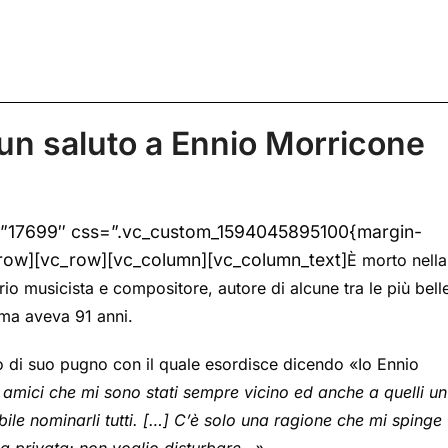
un saluto a Ennio Morricone
=”17699″ css=”.vc_custom_1594045895100{margin-
_row][vc_row][vc_column][vc_column_text]
È morto nella
io musicista e compositore, autore di alcune tra le più bell
ema aveva 91 anni.
to di suo pugno con il quale esordisce dicendo «Io Ennio
i amici che mi sono stati sempre vicino ed anche a quelli un
bile nominarli tutti. […] C’è solo una ragione che mi spinge