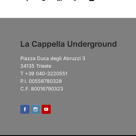
La Cappella Underground
Piazza Duca degli Abruzzi 3
34135 Trieste
T +39 040-3220551
P.I. 00556780328
C.F. 80016790323