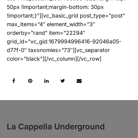
50px !important;margin-bottom: 30px
!important;}”][vc_basic_grid post_type=”post”
max_items=”4″ element_width=”3″
orderby=”rand” item=”22294″
grid_id=”vc_gid:1679994996416-92046a05-
d77f-0″ taxonomies=”73″][vc_separator
color=”black”][/vc_column][/vc_row]
La Cappella Underground