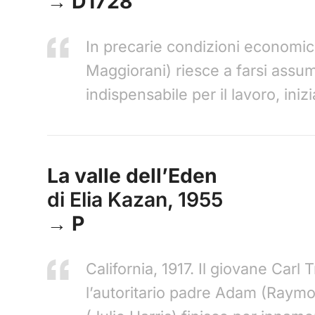
→ D1728
In precarie condizioni economi
Maggiorani) riesce a farsi assu
indispensabile per il lavoro, iniz
La valle dell’Eden
di Elia Kazan, 1955
→ P
California, 1917. Il giovane Car
l’autoritario padre Adam (Raymon