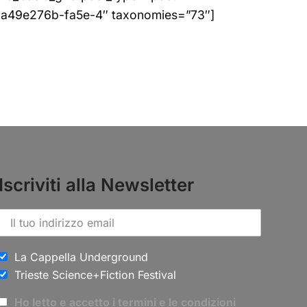
-a49e276b-fa5e-4″ taxonomies=”73″]
Iscriviti alla Newsletter
La Cappella Underground
Trieste Science+Fiction Festival
Ho letto e accetto i termini e le condizioni