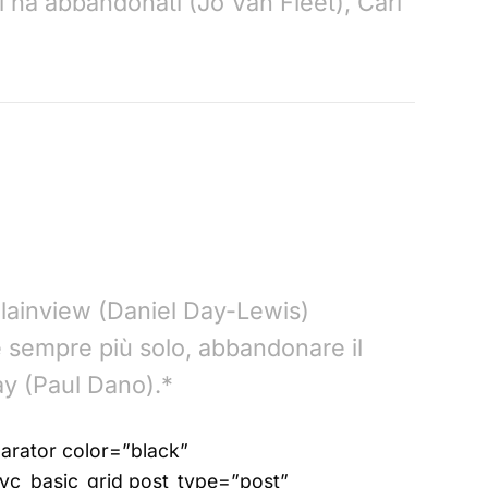
li ha abbandonati (Jo Van Fleet), Carl
 Plainview (Daniel Day-Lewis)
re sempre più solo, abbandonare il
ay (Paul Dano).*
parator color=”black”
vc_basic_grid post_type=”post”