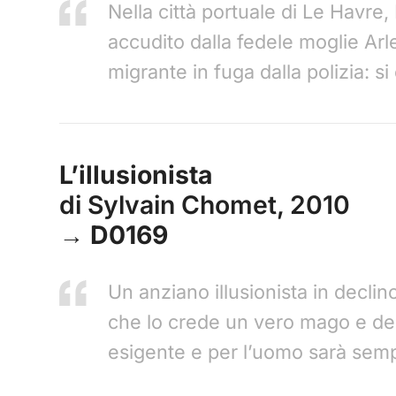
Nella città portuale di Le Havre
accudito dalla fedele moglie Arle
migrante in fuga dalla polizia: si
L’illusionista
di Sylvain Chomet, 2010
→ D0169
Un anziano illusionista in decl
che lo crede un vero mago e deci
esigente e per l’uomo sarà semp