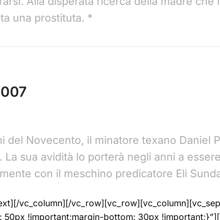
rarsi. Alla disperata ricerca della madre che 
ta una prostituta. *
2007
rimi del Novecento, il minatore texano Daniel
. La sua avidità lo porterà negli anni a esse
tamente con il meschino predicatore Eli Sund
n_text][/vc_column][/vc_row][vc_row][vc_column][vc_se
50px !important;margin-bottom: 30px !important;}”][