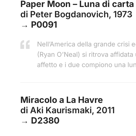
Paper Moon – Luna di carta
di Peter Bogdanovich, 1973
→ P0091
Nell’America della grande crisi e
(Ryan O’Neal) si ritrova affidat
affetto e i due compiono una lung
Miracolo a La Havre
di Aki Kaurismaki, 2011
→ D2380