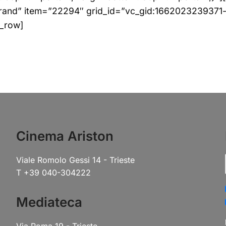
rand” item=”22294″ grid_id=”vc_gid:1662023239371
c_row]
Cinema Ariston
Viale Romolo Gessi 14 - Trieste
T +39 040-304222
Mediateca
Via Roma 19 - Trieste