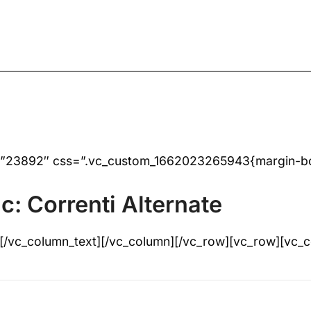
=”23892″ css=”.vc_custom_1662023265943{margin-bot
: Correnti Alternate
oni…[/vc_column_text][/vc_column][/vc_row][vc_row][vc