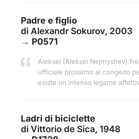
Padre e figlio
di Alexandr Sokurov, 2003
→ P0571
Aleksei (Aleksei Nejmyshev) fre
ufficiale prossimo al congedo pe
esiste un intenso legame affetti
Ladri di biciclette
di Vittorio de Sica, 1948