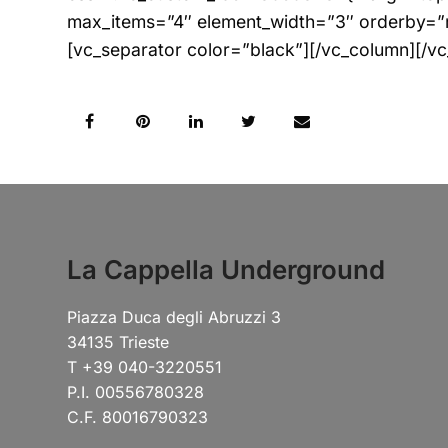
max_items=”4″ element_width=”3″ orderby=”
[vc_separator color=”black”][/vc_column][/v
La Cappella Underground
Piazza Duca degli Abruzzi 3
34135 Trieste
T +39 040-3220551
P.I. 00556780328
C.F. 80016790323