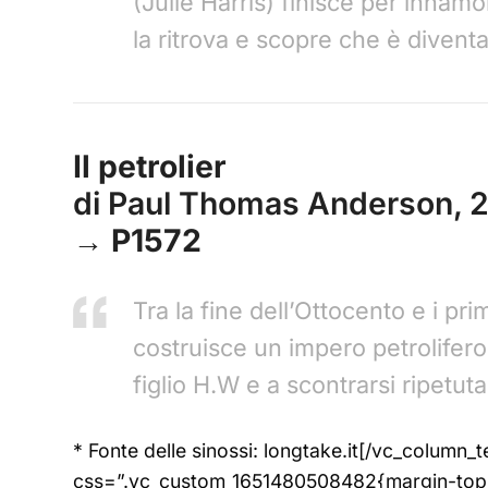
(Julie Harris) finisce per innamo
la ritrova e scopre che è diventa
Il petrolier
di Paul Thomas Anderson, 
→ P1572
Tra la fine dell’Ottocento e i p
costruisce un impero petrolifero
figlio H.W e a scontrarsi ripetu
* Fonte delle sinossi: longtake.it[/vc_colum
css=”.vc_custom_1651480508482{margin-top: 