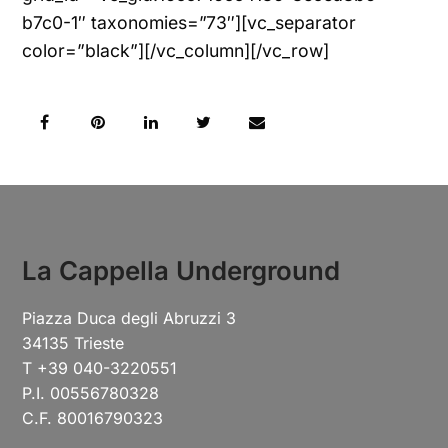
b7c0-1″ taxonomies=”73″][vc_separator
color=”black”][/vc_column][/vc_row]
La Cappella Underground
Piazza Duca degli Abruzzi 3
34135 Trieste
T +39 040-3220551
P.I. 00556780328
C.F. 80016790323