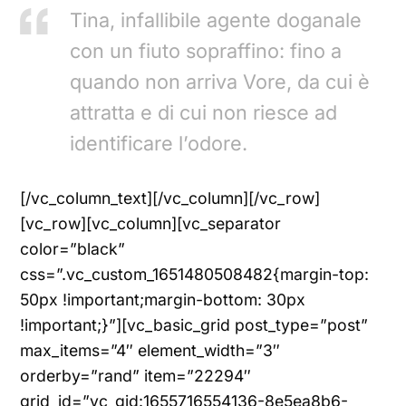
Tina, infallibile agente doganale
con un fiuto sopraffino: fino a
quando non arriva Vore, da cui è
attratta e di cui non riesce ad
identificare l’odore.
[/vc_column_text][/vc_column][/vc_row]
[vc_row][vc_column][vc_separator
color=”black”
css=”.vc_custom_1651480508482{margin-top:
50px !important;margin-bottom: 30px
!important;}”][vc_basic_grid post_type=”post”
max_items=”4″ element_width=”3″
orderby=”rand” item=”22294″
grid_id=”vc_gid:1655716554136-8e5ea8b6-