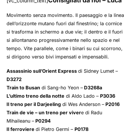
Consigliati da noi – Luca
[vc_column_text]
Movimento senza movimento. Il paesaggio e la linea
dell’orizzonte mutano fuori dal finestrino; la cornice
si trasforma in schermo a due vie; il dentro e il fuori
si allontanano progressivamente nello spazio e nel
tempo. Vite parallele, come i binari su cui scorrono,
si dirigono verso bivi impensati e impensabili.
Assassinio sull’Orient Express
di Sidney Lumet –
D3272
Train to Busan
di Sang-ho Yeon –
D3268a
L’ultimo treno della notte
di Aldo Lado –
P3036
Il treno per il Darjeeling
di Wes Anderson –
P2016
Train de vie – un treno per viver
e di Radu
Mihaileanu –
P0294
Il ferroviere
di Pietro Germi –
P0178