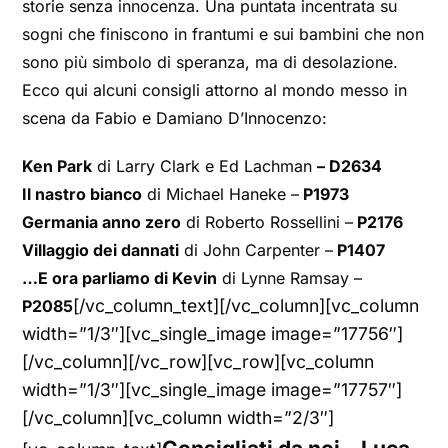
storie senza innocenza. Una puntata incentrata su
sogni che finiscono in frantumi e sui bambini che non
sono più simbolo di speranza, ma di desolazione.
Ecco qui alcuni consigli attorno al mondo messo in
scena da Fabio e Damiano D’Innocenzo:
Ken Park
di Larry Clark e Ed Lachman
– D2634
Il nastro bianco
di Michael Haneke –
P1973
Germania anno zero
di Roberto Rossellini –
P2176
Villaggio dei dannati
di John Carpenter –
P1407
…E ora parliamo di Kevin
di Lynne Ramsay –
[/vc_column_text][/vc_column][vc_column
P2085
width=”1/3″][vc_single_image image=”17756″]
[/vc_column][/vc_row][vc_row][vc_column
width=”1/3″][vc_single_image image=”17757″]
[/vc_column][vc_column width=”2/3″]