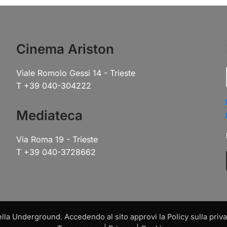
Cinema Ariston
Viale Romolo Gessi 14 - Trieste
T +39 040-304222
Mediateca
Via Roma 19 - Trieste
T +39 040-3728662
a Underground. Accedendo al sito approvi la Policy sulla privac