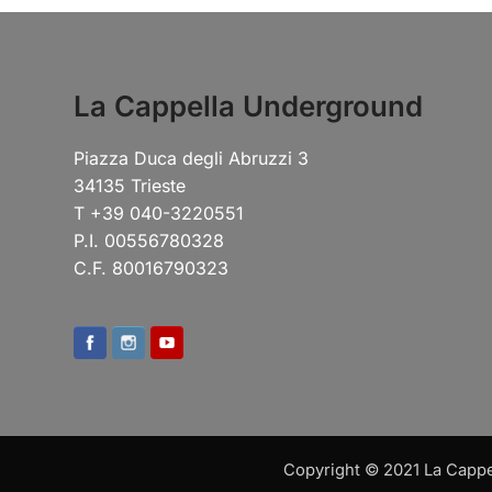
La Cappella Underground
Piazza Duca degli Abruzzi 3
34135 Trieste
T +39 040-3220551
P.I. 00556780328
C.F. 80016790323
Copyright © 2021 La Cappell