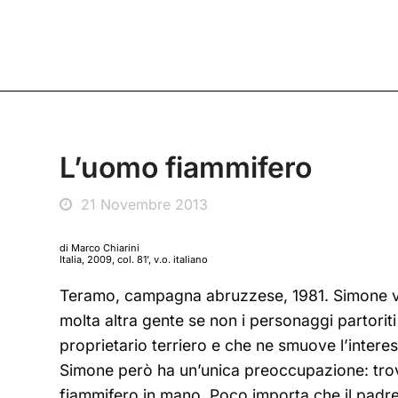
L’uomo fiammifero
21 Novembre 2013
di Marco Chiarini
Italia, 2009, col. 81’, v.o. italiano
Teramo, campagna abruzzese, 1981. Simone vi
molta altra gente se non i personaggi partoriti
proprietario terriero e che ne smuove l’interes
Simone però ha un’unica preoccupazione: trov
fiammifero in mano. Poco importa che il padr