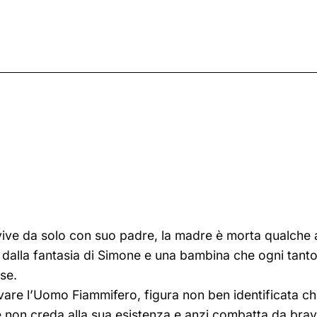
ve da solo con suo padre, la madre è morta qualche 
 dalla fantasia di Simone e una bambina che ogni tanto 
se.
are l’Uomo Fiammifero, figura non ben identificata c
e non creda alla sua esistenza e anzi combatta da bra