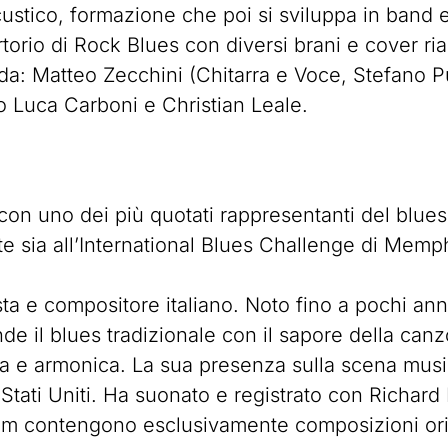
stico, formazione che poi si sviluppa in band el
orio di Rock Blues con diversi brani e cover riarr
da: Matteo Zecchini (Chitarra e Voce, Stefano 
no Luca Carboni e Christian Leale.
n uno dei più quotati rappresentanti del blues 
olte sia all’International Blues Challenge di Mem
sta e compositore italiano. Noto fino a pochi ann
e il blues tradizionale con il sapore della can
 armonica. La sua presenza sulla scena musical
li Stati Uniti. Ha suonato e registrato con Richar
i album contengono esclusivamente composizioni o