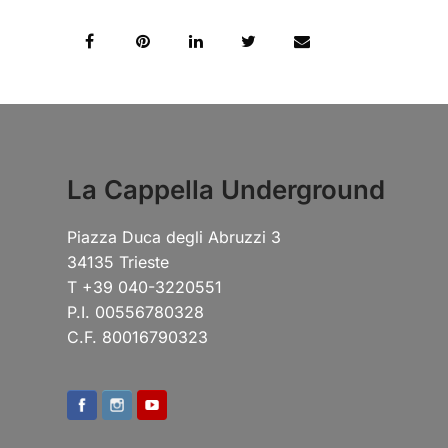
La Cappella Underground
Piazza Duca degli Abruzzi 3
34135 Trieste
T +39 040-3220551
P.I. 00556780328
C.F. 80016790323