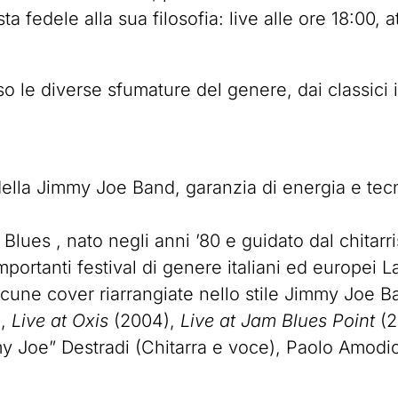
sta fedele alla sua filosofia: live alle ore 18:00,
o le diverse sfumature del genere, dai classici i
 della Jimmy Joe Band, garanzia di energia e tec
ues , nato negli anni ’80 e guidato dal chitarris
portanti festival di genere italiani ed europei La
alcune cover riarrangiate nello stile Jimmy Joe B
),
Live at Oxis
(2004),
Live at Jam Blues Point
(2
 Joe” Destradi (Chitarra e voce), Paolo Amodio (