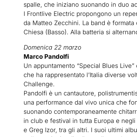
spalle, che iniziano suonando in duo acu
I Frontlive Electric propongono un repert
da Matteo Zecchini. La band è formata 
Chiesa (Basso). Alla batteria si alterna
Domenica 22 marzo
Marco Pandolfi
Un appuntamento “Special Blues Live” co
che ha rappresentato l’Italia diverse v
Challenge.
Pandolfi è un cantautore, polistrumenti
una performance dal vivo unica che fond
suonando contemporaneamente chitarra e
in club e festival in tutta Europa e neg
e Greg Izor, tra gli altri. I suoi ultim