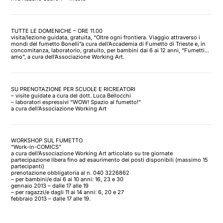
TUTTE LE DOMENICHE – ORE 11.00
visita/lezione guidata, gratuita, “Oltre ogni frontiera. Viaggio attraverso i
mondi del fumetto Bonelli”a cura dell’Accademia di Fumetto di Trieste e, in
concomitanza, laboratorio, gratuito, per bambini dai 6 ai 12 anni, “Fumetti…
amo”, a cura dell’Associazione Working Art.
SU PRENOTAZIONE PER SCUOLE E RICREATORI
– visite guidate a cura del dott. Luca Bellocchi
– laboratori espressivi “WOW! Spazio al fumetto!”
a cura dell’Associazione Working Art
WORKSHOP SUL FUMETTO
“Work-in-COMICS”
a cura dell’Associazione Working Art articolato su tre giornate
partecipazione libera fino ad esaurimento dei posti disponibili (massimo 15
partecipanti)
prenotazione obbligatoria al n. 040 3226862
– per bambini/e dai 6 ai 10 anni: 16, 23 e 30
gennaio 2013 – dalle 17 alle 19
– per ragazzi/e dagli 11 ai 14 anni: 6, 20 e 27
febbraio 2013 – dalle 17 alle 19.