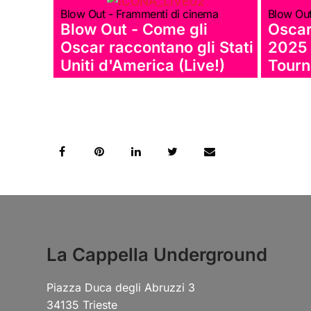
Blow Out - Frammenti di cinema
Blow Out
Blow Out - Come gli
Oscar
Oscar raccontano gli Stati
2025 
Uniti d'America (Live!)
Tourn
La Cappella Underground
Piazza Duca degli Abruzzi 3
34135 Trieste