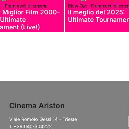
 - Frammenti di cinema
Blow Out - Frammenti di cin
 Miglior Film 2000-
Il meglio del 2025:
Ultimate
Ultimate Tourname
ament (Live!)
Cinema Ariston
Viale Romolo Gessi 14 - Trieste
T +39 040-304222